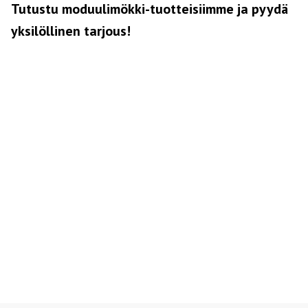
Tutustu moduulimökki-tuotteisiimme ja pyydä
yksilöllinen tarjous!