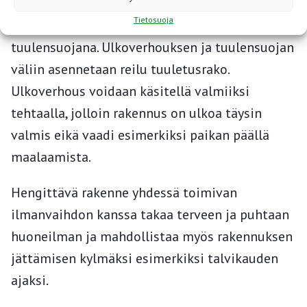
Rungon ja ulkoverhouksen väliin asennetaan
Tietosuoja
25 mm paksu hengittävä runkolevy, joka toimii
tuulensuojana. Ulkoverhouksen ja tuulensuojan
väliin asennetaan reilu tuuletusrako.
Ulkoverhous voidaan käsitellä valmiiksi
tehtaalla, jolloin rakennus on ulkoa täysin
valmis eikä vaadi esimerkiksi paikan päällä
maalaamista.
Hengittävä rakenne yhdessä toimivan
ilmanvaihdon kanssa takaa terveen ja puhtaan
huoneilman ja mahdollistaa myös rakennuksen
jättämisen kylmäksi esimerkiksi talvikauden
ajaksi.