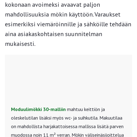
kokonaan avoimeksi avaavat paljon
mahdollisuuksia mökin käyttöön. Varaukset
esimerkiksi viemäröinnille ja sähköille tehdään
aina asiakaskohtaisen suunnitelman
mukaisesti.
Moduulimökki 30-malliin
mahtuu keittiön ja
oleskelutilan lisäksi myös wc- ja suihkutila. Makuutilaa
on mahdollista harjakattoisessa mallissa lisätä parven
muodossa noin 11 m² verran. Mökin väliseinäsijoittelua