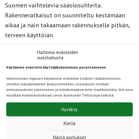
Suomen vaihtelevia sääolosuhteita.
Rakenneratkaisut on suunniteltu kestämään
aikaa ja näin takaamaan rakennukselle pitkän,
terveen käyttöiän.
Materiaalivalinnoissa panostetaan kestäviin,
Hallinnoi evästeiden
suostumusta
ekologisiin materiaaleihin. Tästä syystä
Käytämme evästeitä käyttäjäkokemuksen parantamiseen.
käytämme kaikissa toimittamissamme
Valinnoistasi riippuen käytämme evästeitä sisällön räätälöimiseen,
moduulirakennuksissa eristeenä
sivuston kävijämäärien analysoimiseen, sosiaalisen median
puukuitueristettä, joka on paitsi kotimainen
ominaisuuksien tukemiseen ja kohdentaaksemme markkinointia. Voit aina
muuttaa evästeasetuksiasi sivun alareunan Tietosuoja-linkistä.
tuote, myös ekologinen ja hengittävä
Hyväksy
materiaali. Rakennuksen ilmantiiveys
toteutetaan huolellisesti ilmansulkupaperilla,
Kiellä
joka mahdollistaa hengittävän rakenteen.
Näytä asetukset