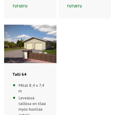
talli
TUTUSTU
TUTUSTU
Kaikki vaihtoehdot toimitetaan lämminvalmiudella 150 mm
rungolla, jolloin 150 mm villalla eristettäessä saadaan
rakennusmääräysten mukainen puolilämmin tila.
Valitse mieleisesi autotalli ja täytä tarjouspyyntö
haluamillasi muokkauksilla!
Talli 64
Mitat 8,4 x 7,4
m
Leveässä
tallissa on tilaa
myös huoltaa
autoja