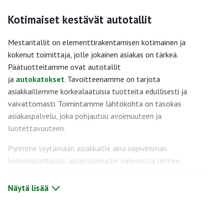
Kotimaiset kestävät autotallit
Mestaritallit on elementtirakentamisen kotimainen ja
kokenut toimittaja, jolle jokainen asiakas on tärkeä.
Päätuotteitamme ovat autotallit
ja
autokatokset
. Tavoitteenamme on tarjota
asiakkaillemme korkealaatuisia tuotteita edullisesti ja
vaivattomasti. Toimintamme lähtökohta on tasokas
asiakaspalvelu, joka pohjautuu avoimuuteen ja
luotettavuuteen.
Pyrimme löytämään asiakkaille aina sopivimman
kokonaisratkaisun autotallimallin valinnasta lähtien.
Autamme ja neuvomme mielellämme kaikissa tuotteisiimme
liittyvissä asioissa. Myyjämme antavat mielellään lisätietoja
Näytä lisää
autotallipaketeistamme
. Vakiomallistostamme löytyy
sopiva talli lähes kaikkiin pihoihin ja tarkoituksiin. Myös